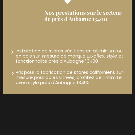
Nos prestations sur le secteur
de près d'Aubagne 13400
Installation de stores vénitiens en aluminium ou
en bois sur-mesure de marque Luxaflex, style et
fonctionnalité près d'Aubagne 13400
Prix pour la fabrication de stores californiens sur-
mesure pour baies vitrées, profitez de l'intimité
avec style près d'Aubagne 13400