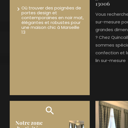
13006
Où trouver des poignées de
portes design et
Vous recherchez
contemporaines en noir mat,
sur-mesure pou
élégantes et robustes pour
une maison chic à Marseille
grandes dimens
13
? Chez Quincail
sommes spécial
confection et 
lin sur-mesure
Notre zone