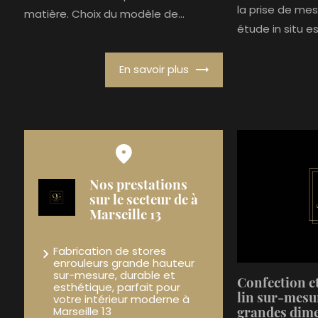
la prise de mes
matière. Choix du modèle de...
étude in situ es
En savoir plus
Nos prestations
sur le secteur de à
Marseille 13
Fabrication de stores
enrouleurs grande hauteur
sur-mesure, durable et
Confection et
esthétique, parfait pour
votre intérieur moderne à
lin sur-mesu
Marseille 13
grandes dime