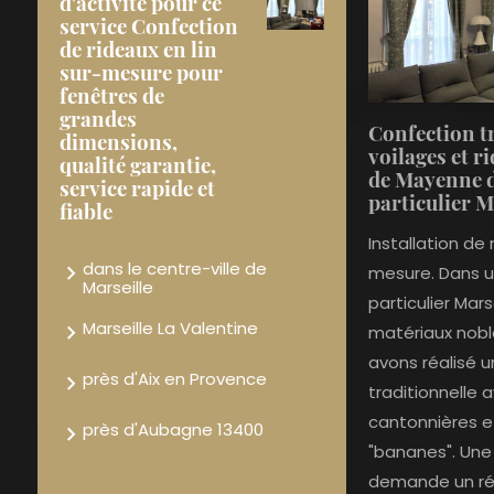
d'activité pour ce
service Confection
de rideaux en lin
sur-mesure pour
fenêtres de
grandes
Confection t
dimensions,
voilages et 
qualité garantie,
de Mayenne 
service rapide et
particulier 
fiable
Installation de 
dans le centre-ville de
mesure. Dans u
Marseille
particulier Mars
Marseille La Valentine
matériaux nobl
avons réalisé 
près d'Aix en Provence
traditionnelle a
cantonnières 
près d'Aubagne 13400
"bananes". Une 
demande un réel 