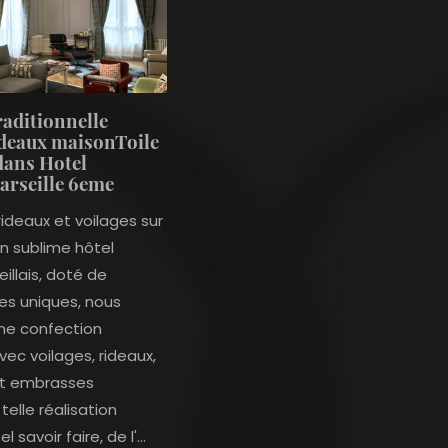
raditionnelle
rideaux maisonToile
dans Hotel
Marseille 6eme
rideaux et voilages sur
n sublime hôtel
eillais, doté de
es uniques, nous
une confection
vec voilages, rideaux,
et embrasses
telle réalisation
savoir faire, de l'...