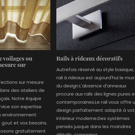
e voilages ou
Rails à rideaux décoratifs
mesure sur
Autrefois réservé au style basique, 
rail à rideaux est aujourd'hui le mus
fections sur mesure
du design.L'absence d'anneaux
dans des ateliers de
procure aux rails des lignes pures e
nçais. Notre équipe
contemporaines.Le rail vous offre 
rvice son expertise
design parfaitement adapté à vot
un environnement
intérieur moderne.Des systèmes
 gout et vos besoins.
pensés jusque dans les moindres
posons gratuitement
détails, comprena...