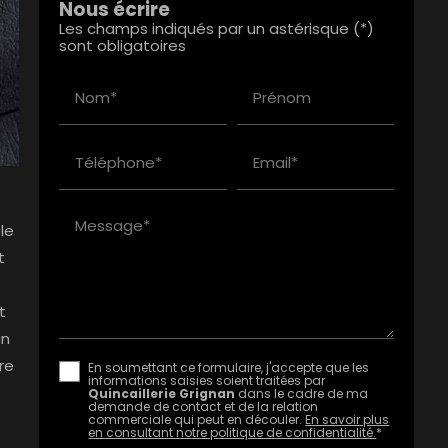
Nous écrire
Les champs indiqués par un astérisque (*)
sont obligatoires
Nom*
Prénom
Téléphone*
Email*
Message*
le
t
t
un
re
En soumettant ce formulaire, j'accepte que les
informations saisies soient traitées par
Quincaillerie Grignan
dans le cadre de ma
demande de contact et de la relation
commerciale qui peut en découler.
En savoir plus
en consultant notre politique de confidentialité.
*