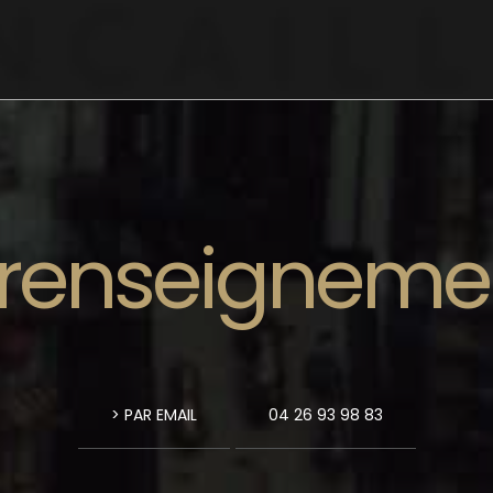
renseigneme
> PAR EMAIL
04 26 93 98 83