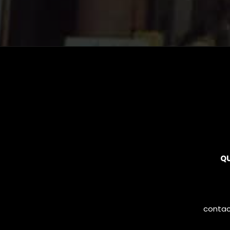
Q
contac