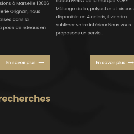
rideau FERRO de la marque KOBE.
ions à Marseille 13006
Mélange de lin, polyester et viscos
lerie Grignan, nous
disponible en 4 coloris, il viendra
isés dans la
sublimer votre intérieur.Nous vous
la pose de rideaux en
proposons un servic...
En savoir plus
En savoir plus
 recherches