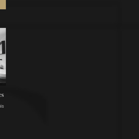
es
is