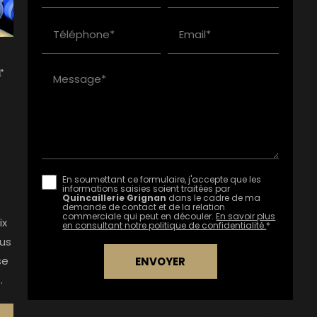
Téléphone*
Email*
r
Message*
En soumettant ce formulaire, j'accepte que les
informations saisies soient traitées par
Quincaillerie Grignan
dans le cadre de ma
demande de contact et de la relation
commerciale qui peut en découler.
En savoir plus
ix
en consultant notre politique de confidentialité.
*
us
se
.