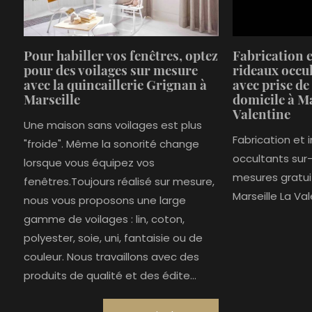
Pour habiller vos fenêtres, optez
Fabrication e
pour des voilages sur mesure
rideaux occu
avec la quincaillerie Grignan à
avec prise de
Marseille
domicile à Ma
Valentine
Une maison sans voilages est plus
Fabrication et 
"froide". Même la sonorité change
occultants sur
lorsque vous équipez vos
mesures gratui
fenêtres.Toujours réalisé sur mesure,
Marseille La Va
nous vous proposons une large
gamme de voilages : lin, coton,
polyester, soie, uni, fantaisie ou de
couleur. Nous travaillons avec des
produits de qualité et des édite...